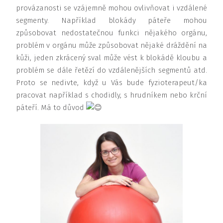
provázanosti se vzájemně mohou ovlivňovat i vzdálené
segmenty. Například blokády páteře mohou
způsobovat nedostatečnou funkci nějakého orgánu,
problém v orgánu může způsobovat nějaké dráždění na
kůži, jeden zkrácený sval může vést k blokádě kloubu a
problém se dále řetězí do vzdálenějších segmentů atd.
Proto se nedivte, když u Vás bude fyzioterapeut/ka
pracovat například s chodidly, s hrudníkem nebo krční
páteří. Má to důvod