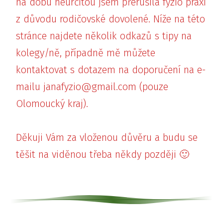
na dobu neurčitou jsem přerušila fyzio praxi
z důvodu rodičovské dovolené. Níže na této
stránce najdete několik odkazů s tipy na
kolegy/ně, případně mě můžete
kontaktovat s dotazem na doporučení na e-
mailu janafyzio@gmail.com (pouze
Olomoucký kraj).
Děkuji Vám za vloženou důvěru a budu se
těšit na viděnou třeba někdy později 🙂