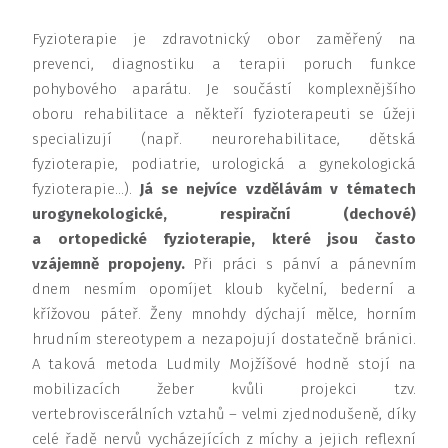
Fyzioterapie je zdravotnický obor zaměřený na
prevenci, diagnostiku a terapii poruch funkce
pohybového aparátu. Je součástí komplexnějšího
oboru rehabilitace a někteří fyzioterapeuti se úžeji
specializují (např. neurorehabilitace, dětská
fyzioterapie, podiatrie, urologická a gynekologická
fyzioterapie…).
Já se nejvíce vzdělávám v tématech
urogynekologické, respirační (dechové)
a ortopedické fyzioterapie, které jsou často
vzájemně propojeny.
Při práci s pánví a pánevním
dnem nesmím opomíjet kloub kyčelní, bederní a
křížovou páteř. Ženy mnohdy dýchají mělce, horním
hrudním stereotypem a nezapojují dostatečně bránici.
A taková metoda Ludmily Mojžíšové hodně stojí na
mobilizacích žeber kvůli projekci tzv.
vertebroviscerálních vztahů – velmi zjednodušeně, díky
celé řadě nervů vycházejících z míchy a jejich reflexní