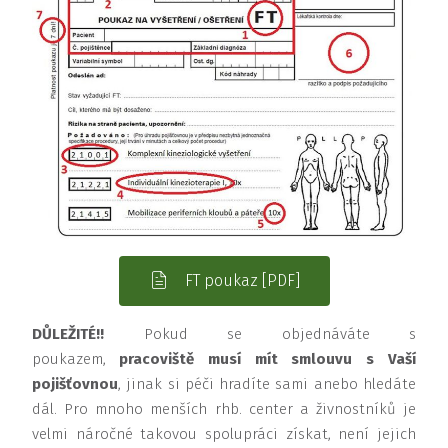
FT poukaz [PDF]
DŮLEŽITÉ!!
Pokud se objednáváte s
poukazem,
pracoviště musí mít smlouvu s Vaší
pojišťovnou
, jinak si péči hradíte sami anebo hledáte
dál. Pro mnoho menších rhb. center a živnostníků je
velmi náročné takovou spolupráci získat, není jejich