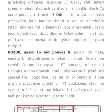
gynekolog, ortoped, neurolog, …). Někdy sídlí lékaři
přímo v rehabilitačních centrech, na poliklinikách. Až
máte poukaz, tak máte
7 DNÍ
na to, abyste si našli
pracoviště, kam budete chodit a kde se objednáte
(stačí, aby Vás měli v kalendáři, aby o Vás věděli, často
jsou objednávací doby dlouhé, takže týdenní platnost
poukazu neznamená, že do týdne půjdete na první
terapii).
POZOR, nesmí to být poukaz K
, pokud ho máte,
musíte k rehabilitačnímu lékaři… někteří lékaři jen
nevědí, že mohou vypsat i FT poukaz, jiní nemají
tiskopis, anebo opravdu chtějí, aby Vás viděl ještě jiný
specialista… doporučuji se na to připravit a klidně
přijít s prázdným vytištěným FT poukazem, stačí ho
vypsat ručně ze strany lékaře:
https://vzp.cz/…/vzp-
06ft-poukaz-na-vysetreni-osetreni.pdf