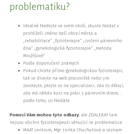
problematiku?
Ideálně hledejte ve svém okolí, zkuste hledat v
prohlížeči jméno Vaší obce/města a
„rehabilitace“ „fyzioterapie“ „cvičení pánevního
dna“ „gynekologická fyzioterapie“ „metoda
Mojžíšové“
Podle doporučení známých
Pokud chcete přímo gynekologickou fyzioterapii,
tak se dívejte na web pracoviště nebo jim
zavolejte, ptejte se na specializaci, zda to dělají,
zda má někdo kurz na práci s pánevním dnem, …
podle toho, co hledáte.
Pomoci Vám mohou tyto odkazy
, ale ZDALEKA!! tam
nejsou všichni fyzioterapeuti věnující se problematice:
MAAT centrum, Mgr. Lenka Chuchutová a seznam