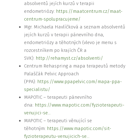
absolventů jejích kurzů v terapii
endometriózy:
https://maatcentrum.cz/maat-
centrum-spolupracujeme/
Mgr. Michaela Havlíčková a seznam absolventů
jejích kurzů v terapii pánevního dna,
endometriózy a těhotných (vlevo je menu s
rozcestníkem po krajích ČR a
SVK):
http://rehamyst.cz/absolventi/
Centrum Rehaspring a mapa terapeutů metody
Palaščák Pelvic Approach
(PPA):
https://www.ppapelvic.com/mapa-ppa-
specialistu/
MAPOTIC – terapeuti pánevního
dna:
https://www.mapotic.com/fyzioterapeuti-
venujici-se…
MAPOTIC – terapeuti věnující se
těhotným:
https://www.mapotic.com/sit-
fyzioterapeutu-venujicich-se…