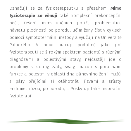
Označuji se za fyzioterapeutku s přesahem.
Mimo
fyzioterapie se věnuji
také komplexní prekoncepční
péči, řešení menstruačních potíží, problematice
návratu plodnosti po porodu, učím ženy číst v cyklech
pomocí symptotermální metody a vyučuji na Univerzitě
Palackého. V praxi pracuji podobně jako jiní
fyzioterapeuti se širokým spektrem pacientů s různými
diagnózami a bolestivými stavy, nejčastěji jde o
problémy s klouby, zády, svaly, pracuji s poruchami
funkce a bolestmi v oblasti dna pánevního žen i mužů,
s páry přejícími si otěhotnět, jizvami a srůsty,
endometriózou, po porodu, … Poskytuji také respirační
fyzioterapii.