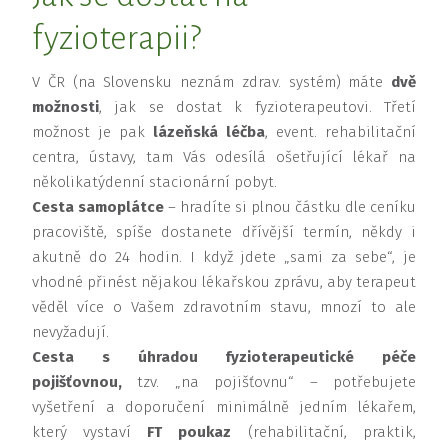
fyzioterapii?
V ČR (na Slovensku neznám zdrav. systém) máte
dvě
možnosti
, jak se dostat k fyzioterapeutovi. Třetí
možnost je pak
lázeňská léčba
, event. rehabilitační
centra, ústavy, tam Vás odesílá ošetřující lékař na
několikatýdenní stacionární pobyt.
Cesta samoplátce
– hradíte si plnou částku dle ceníku
pracoviště, spíše dostanete dřívější termín, někdy i
akutně do 24 hodin. I když jdete „sami za sebe“, je
vhodné přinést nějakou lékařskou zprávu, aby terapeut
věděl více o Vašem zdravotním stavu, mnozí to ale
nevyžadují.
Cesta s úhradou fyzioterapeutické péče
pojišťovnou,
tzv. „na pojišťovnu“ – potřebujete
vyšetření a doporučení minimálně jedním lékařem,
který vystaví
FT poukaz
(rehabilitační, praktik,